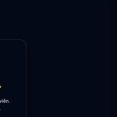
?
viên.
.